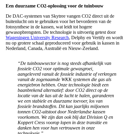
Een duurzame CO2-oplossing voor de tuinbouw
De DAC-systemen van Skytree vangen CO2 direct uit de
buitenlucht om te gebruiken voor het bevorderen van de
fotosynthese in de kassen, wat leidt tot hogere
gewasopbrengsten. De technologie is uitvoerig getest door
Wageningen University Research
, Delphy en Vertify en wordt
nu op grotere schaal geproduceerd voor gebruik in kassen in
Nederland, Canada, Australië en Nieuw-Zeeland.
“De tuinbouwsector is nog steeds afhankelijk van
fossiele CO2 voor optimale gewasgroei,
aangeleverd vanuit de fossiele industrie of verkregen
vanuit de zogenaamde WKK systemen die gas als
energiebron hebben. Onze technologie biedt een
baanbrekend alternatief: door CO2 direct op de
locatie van de kas uit de lucht te halen, garanderen
we een stabiele en duurzame toevoer, los van
fossiele brandstoffen. Dit kan jaarlijks miljoenen
tonnen CO2-uitstoot door Nederlandse kassen
voorkomen. We zijn dan ook blij dat Division Q en
Koppert Cress voorop lopen in deze transitie en
danken hen voor hun vertrouwen in onze
technologie.”