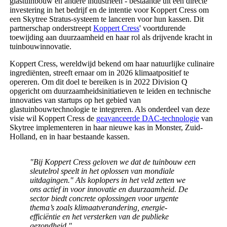
glastuinbouw en andere industrieën - bestaande uit een directe
investering in het bedrijf en de intentie voor Koppert Cress om
een Skytree Stratus-systeem te lanceren voor hun kassen. Dit
partnerschap onderstreept
Koppert Cress
' voortdurende
toewijding aan duurzaamheid en haar rol als drijvende kracht in
tuinbouwinnovatie.
Koppert Cress, wereldwijd bekend om haar natuurlijke culinaire
ingrediënten, streeft ernaar om in 2026 klimaatpositief te
opereren. Om dit doel te bereiken is in 2022 Division Q
opgericht om duurzaamheidsinitiatieven te leiden en technische
innovaties van startups op het gebied van
glastuinbouwtechnologie te integreren. Als onderdeel van deze
visie wil Koppert Cress de
geavanceerde DAC-technologie
van
Skytree implementeren in haar nieuwe kas in Monster, Zuid-
Holland, en in haar bestaande kassen.
"Bij Koppert Cress geloven we dat de tuinbouw een
sleutelrol speelt in het oplossen van mondiale
uitdagingen." Als koplopers in het veld zetten we
ons actief in voor innovatie en duurzaamheid. De
sector biedt concrete oplossingen voor urgente
thema’s zoals klimaatverandering, energie-
efficiëntie en het versterken van de publieke
gezondheid."